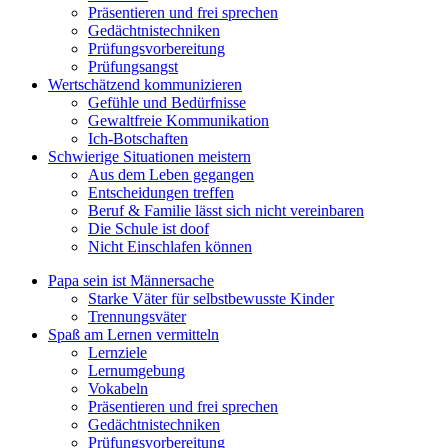
Präsentieren und frei sprechen
Gedächtnistechniken
Prüfungsvorbereitung
Prüfungsangst
Wertschätzend kommunizieren
Gefühle und Bedürfnisse
Gewaltfreie Kommunikation
Ich-Botschaften
Schwierige Situationen meistern
Aus dem Leben gegangen
Entscheidungen treffen
Beruf & Familie lässt sich nicht vereinbaren
Die Schule ist doof
Nicht Einschlafen können
Papa sein ist Männersache
Starke Väter für selbstbewusste Kinder
Trennungsväter
Spaß am Lernen vermitteln
Lernziele
Lernumgebung
Vokabeln
Präsentieren und frei sprechen
Gedächtnistechniken
Prüfungsvorbereitung