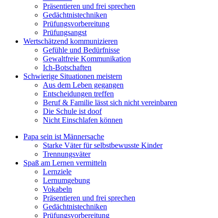
Präsentieren und frei sprechen
Gedächtnistechniken
Prüfungsvorbereitung
Prüfungsangst
Wertschätzend kommunizieren
Gefühle und Bedürfnisse
Gewaltfreie Kommunikation
Ich-Botschaften
Schwierige Situationen meistern
Aus dem Leben gegangen
Entscheidungen treffen
Beruf & Familie lässt sich nicht vereinbaren
Die Schule ist doof
Nicht Einschlafen können
Papa sein ist Männersache
Starke Väter für selbstbewusste Kinder
Trennungsväter
Spaß am Lernen vermitteln
Lernziele
Lernumgebung
Vokabeln
Präsentieren und frei sprechen
Gedächtnistechniken
Prüfungsvorbereitung