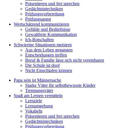
Präsentieren und frei sprechen
Gedächtnistechniken
Prüfungsvorbereitung
Prüfungsangst
Wertschätzend kommunizieren
Gefühle und Bedürfnisse
Gewaltfreie Kommunikation
Ich-Botschaften
Schwierige Situationen meistern
Aus dem Leben gegangen
Entscheidungen treffen
Beruf & Familie lässt sich nicht vereinbaren
Die Schule ist doof
Nicht Einschlafen können
Papa sein ist Männersache
Starke Väter für selbstbewusste Kinder
Trennungsväter
Spaß am Lernen vermitteln
Lernziele
Lernumgebung
Vokabeln
Präsentieren und frei sprechen
Gedächtnistechniken
Prüfungsvorbereitung