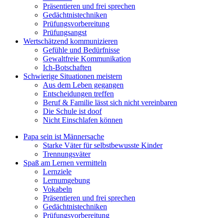
Präsentieren und frei sprechen
Gedächtnistechniken
Prüfungsvorbereitung
Prüfungsangst
Wertschätzend kommunizieren
Gefühle und Bedürfnisse
Gewaltfreie Kommunikation
Ich-Botschaften
Schwierige Situationen meistern
Aus dem Leben gegangen
Entscheidungen treffen
Beruf & Familie lässt sich nicht vereinbaren
Die Schule ist doof
Nicht Einschlafen können
Papa sein ist Männersache
Starke Väter für selbstbewusste Kinder
Trennungsväter
Spaß am Lernen vermitteln
Lernziele
Lernumgebung
Vokabeln
Präsentieren und frei sprechen
Gedächtnistechniken
Prüfungsvorbereitung