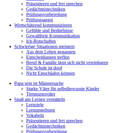
Präsentieren und frei sprechen
Gedächtnistechniken
Prüfungsvorbereitung
Prüfungsangst
Wertschätzend kommunizieren
Gefühle und Bedürfnisse
Gewaltfreie Kommunikation
Ich-Botschaften
Schwierige Situationen meistern
Aus dem Leben gegangen
Entscheidungen treffen
Beruf & Familie lässt sich nicht vereinbaren
Die Schule ist doof
Nicht Einschlafen können
Papa sein ist Männersache
Starke Väter für selbstbewusste Kinder
Trennungsväter
Spaß am Lernen vermitteln
Lernziele
Lernumgebung
Vokabeln
Präsentieren und frei sprechen
Gedächtnistechniken
Prüfungsvorbereitung