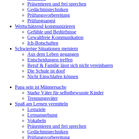
Präsentieren und frei sprechen
Gedächtnistechniken
Prüfungsvorbereitung
Prüfungsangst
Wertschätzend kommunizieren
Gefühle und Bedürfnisse
Gewaltfreie Kommunikation
Ich-Botschaften
Schwierige Situationen meistern
Aus dem Leben gegangen
Entscheidungen treffen
Beruf & Familie lässt sich nicht vereinbaren
Die Schule ist doof
Nicht Einschlafen können
Papa sein ist Männersache
Starke Väter für selbstbewusste Kinder
Trennungsväter
Spaß am Lernen vermitteln
Lernziele
Lernumgebung
Vokabeln
Präsentieren und frei sprechen
Gedächtnistechniken
Prüfungsvorbereitung