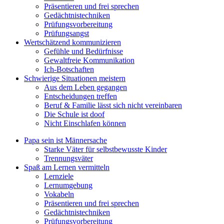
Präsentieren und frei sprechen
Gedächtnistechniken
Prüfungsvorbereitung
Prüfungsangst
Wertschätzend kommunizieren
Gefühle und Bedürfnisse
Gewaltfreie Kommunikation
Ich-Botschaften
Schwierige Situationen meistern
Aus dem Leben gegangen
Entscheidungen treffen
Beruf & Familie lässt sich nicht vereinbaren
Die Schule ist doof
Nicht Einschlafen können
Papa sein ist Männersache
Starke Väter für selbstbewusste Kinder
Trennungsväter
Spaß am Lernen vermitteln
Lernziele
Lernumgebung
Vokabeln
Präsentieren und frei sprechen
Gedächtnistechniken
Prüfungsvorbereitung