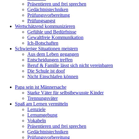
Präsentieren und frei sprechen
Gedächtnistechniken
Prüfungsvorbereitung
Prüfungsangst
Wertschätzend kommunizieren
Gefühle und Bedürfnisse
Gewaltfreie Kommunikation
Ich-Botschaften
Schwierige Situationen meistern
Aus dem Leben gegangen
Entscheidungen treffen
Beruf & Familie lässt sich nicht vereinbaren
Die Schule ist doof
Nicht Einschlafen können
Papa sein ist Männersache
Starke Väter für selbstbewusste Kinder
Trennungsväter
Spaß am Lernen vermitteln
Lernziele
Lernumgebung
Vokabeln
Präsentieren und frei sprechen
Gedächtnistechniken
Prüfungsvorbereitung