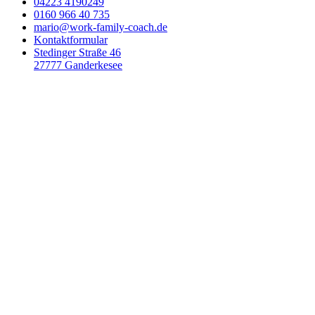
04223 4190249
0160 966 40 735
mario@work-family-coach.de
Kontaktformular
Stedinger Straße 46
27777 Ganderkesee