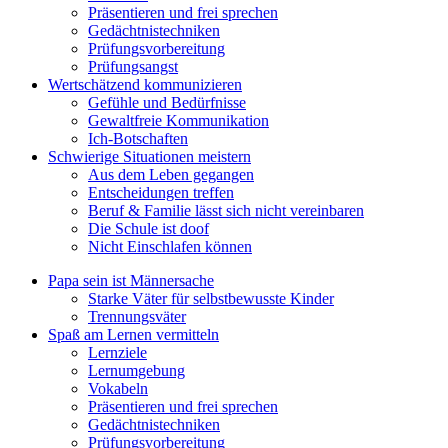
Präsentieren und frei sprechen
Gedächtnistechniken
Prüfungsvorbereitung
Prüfungsangst
Wertschätzend kommunizieren
Gefühle und Bedürfnisse
Gewaltfreie Kommunikation
Ich-Botschaften
Schwierige Situationen meistern
Aus dem Leben gegangen
Entscheidungen treffen
Beruf & Familie lässt sich nicht vereinbaren
Die Schule ist doof
Nicht Einschlafen können
Papa sein ist Männersache
Starke Väter für selbstbewusste Kinder
Trennungsväter
Spaß am Lernen vermitteln
Lernziele
Lernumgebung
Vokabeln
Präsentieren und frei sprechen
Gedächtnistechniken
Prüfungsvorbereitung