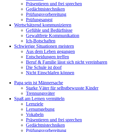
Präsentieren und frei sprechen
Gedächtnistechniken
Prüfungsvorbereitung
Prüfungsangst
Wertschätzend kommunizieren
Gefühle und Bedürfnisse
Gewaltfreie Kommunikation
Ich-Botschaften
Schwierige Situationen meistern
Aus dem Leben gegangen
Entscheidungen treffen
Beruf & Familie lässt sich nicht vereinbaren
Die Schule ist doof
Nicht Einschlafen können
Papa sein ist Männersache
Starke Väter für selbstbewusste Kinder
Trennungsväter
Spaß am Lernen vermitteln
Lernziele
Lernumgebung
Vokabeln
Präsentieren und frei sprechen
Gedächtnistechniken
Prüfungsvorbereitung