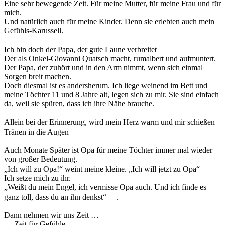
Eine sehr bewegende Zeit. Für meine Mutter, für meine Frau und für
mich.
Und natürlich auch für meine Kinder. Denn sie erlebten auch mein
Gefühls-Karussell.
Ich bin doch der Papa, der gute Laune verbreitet
Der als Onkel-Giovanni Quatsch macht, rumalbert und aufmuntert.
Der Papa, der zuhört und in den Arm nimmt, wenn sich einmal
Sorgen breit machen.
Doch diesmal ist es andersherum. Ich liege weinend im Bett und
meine Töchter 11 und 8 Jahre alt, legen sich zu mir. Sie sind einfach
da, weil sie spüren, dass ich ihre Nähe brauche.
Allein bei der Erinnerung, wird mein Herz warm und mir schießen
Tränen in die Augen
Auch Monate Später ist Opa für meine Töchter immer mal wieder
von großer Bedeutung.
„Ich will zu Opa!“ weint meine kleine. „Ich will jetzt zu Opa“
Ich setze mich zu ihr.
„Weißt du mein Engel, ich vermisse Opa auch. Und ich finde es
ganz toll, dass du an ihn denkst“
.
Dann nehmen wir uns Zeit …
… Zeit für Gefühle.