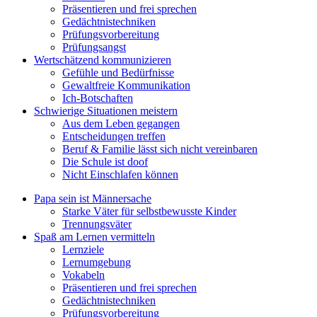
Präsentieren und frei sprechen
Gedächtnistechniken
Prüfungsvorbereitung
Prüfungsangst
Wertschätzend kommunizieren
Gefühle und Bedürfnisse
Gewaltfreie Kommunikation
Ich-Botschaften
Schwierige Situationen meistern
Aus dem Leben gegangen
Entscheidungen treffen
Beruf & Familie lässt sich nicht vereinbaren
Die Schule ist doof
Nicht Einschlafen können
Papa sein ist Männersache
Starke Väter für selbstbewusste Kinder
Trennungsväter
Spaß am Lernen vermitteln
Lernziele
Lernumgebung
Vokabeln
Präsentieren und frei sprechen
Gedächtnistechniken
Prüfungsvorbereitung