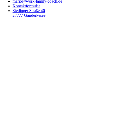
mario@work-family-coach.de
Kontaktformular
Stedinger Straße 46
27777 Ganderkesee