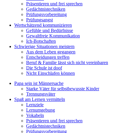
Präsentieren und frei sprechen
Gedächtnistechniken
Prüfungsvorbereitung
Prüfungsangst
Wertschätzend kommunizieren
Gefühle und Bedürfnisse
Gewaltfreie Kommunikation
Ich-Botschaften
Schwierige Situationen meistern
Aus dem Leben gegangen
Entscheidungen treffen
Beruf & Familie lässt sich nicht vereinbaren
Die Schule ist doof
Nicht Einschlafen können
Papa sein ist Männersache
Starke Väter für selbstbewusste Kinder
Trennungsväter
Spaß am Lernen vermitteln
Lernziele
Lernumgebung
Vokabeln
Präsentieren und frei sprechen
Gedächtnistechniken
Prüfungsvorbereitung