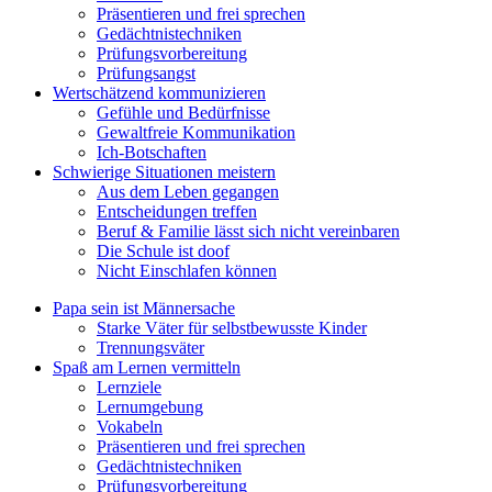
Präsentieren und frei sprechen
Gedächtnistechniken
Prüfungsvorbereitung
Prüfungsangst
Wertschätzend kommunizieren
Gefühle und Bedürfnisse
Gewaltfreie Kommunikation
Ich-Botschaften
Schwierige Situationen meistern
Aus dem Leben gegangen
Entscheidungen treffen
Beruf & Familie lässt sich nicht vereinbaren
Die Schule ist doof
Nicht Einschlafen können
Papa sein ist Männersache
Starke Väter für selbstbewusste Kinder
Trennungsväter
Spaß am Lernen vermitteln
Lernziele
Lernumgebung
Vokabeln
Präsentieren und frei sprechen
Gedächtnistechniken
Prüfungsvorbereitung