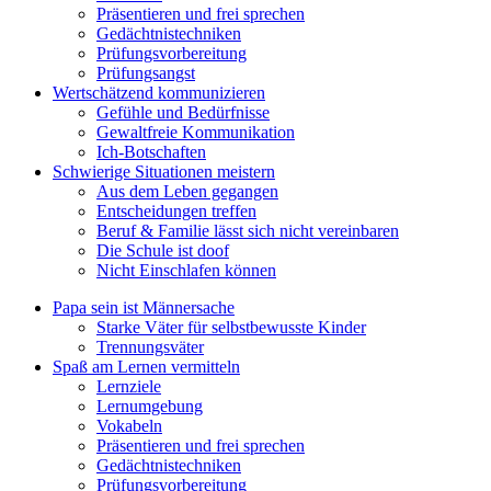
Präsentieren und frei sprechen
Gedächtnistechniken
Prüfungsvorbereitung
Prüfungsangst
Wertschätzend kommunizieren
Gefühle und Bedürfnisse
Gewaltfreie Kommunikation
Ich-Botschaften
Schwierige Situationen meistern
Aus dem Leben gegangen
Entscheidungen treffen
Beruf & Familie lässt sich nicht vereinbaren
Die Schule ist doof
Nicht Einschlafen können
Papa sein ist Männersache
Starke Väter für selbstbewusste Kinder
Trennungsväter
Spaß am Lernen vermitteln
Lernziele
Lernumgebung
Vokabeln
Präsentieren und frei sprechen
Gedächtnistechniken
Prüfungsvorbereitung