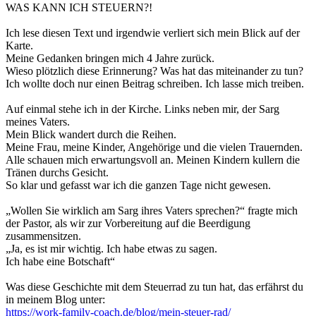
WAS KANN ICH STEUERN?!
Ich lese diesen Text und irgendwie verliert sich mein Blick auf der
Karte.
Meine Gedanken bringen mich 4 Jahre zurück.
Wieso plötzlich diese Erinnerung? Was hat das miteinander zu tun?
Ich wollte doch nur einen Beitrag schreiben. Ich lasse mich treiben.
Auf einmal stehe ich in der Kirche. Links neben mir, der Sarg
meines Vaters.
Mein Blick wandert durch die Reihen.
Meine Frau, meine Kinder, Angehörige und die vielen Trauernden.
Alle schauen mich erwartungsvoll an. Meinen Kindern kullern die
Tränen durchs Gesicht.
So klar und gefasst war ich die ganzen Tage nicht gewesen.
„Wollen Sie wirklich am Sarg ihres Vaters sprechen?“ fragte mich
der Pastor, als wir zur Vorbereitung auf die Beerdigung
zusammensitzen.
„Ja, es ist mir wichtig. Ich habe etwas zu sagen.
Ich habe eine Botschaft“
Was diese Geschichte mit dem Steuerrad zu tun hat, das erfährst du
in meinem Blog unter:
https://work-family-coach.de/blog/mein-steuer-rad/