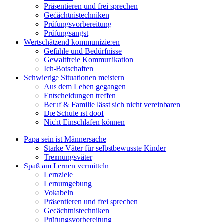
Präsentieren und frei sprechen
Gedächtnistechniken
Prüfungsvorbereitung
Prüfungsangst
Wertschätzend kommunizieren
Gefühle und Bedürfnisse
Gewaltfreie Kommunikation
Ich-Botschaften
Schwierige Situationen meistern
Aus dem Leben gegangen
Entscheidungen treffen
Beruf & Familie lässt sich nicht vereinbaren
Die Schule ist doof
Nicht Einschlafen können
Papa sein ist Männersache
Starke Väter für selbstbewusste Kinder
Trennungsväter
Spaß am Lernen vermitteln
Lernziele
Lernumgebung
Vokabeln
Präsentieren und frei sprechen
Gedächtnistechniken
Prüfungsvorbereitung