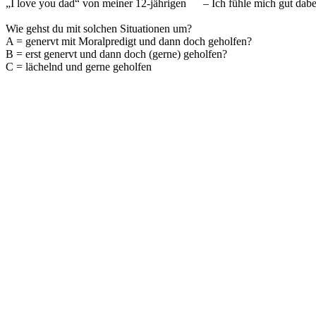
„I love you dad“ von meiner 12-jährigen
– Ich fühle mich gut dab
Wie gehst du mit solchen Situationen um?
A = genervt mit Moralpredigt und dann doch geholfen?
B = erst genervt und dann doch (gerne) geholfen?
C = lächelnd und gerne geholfen