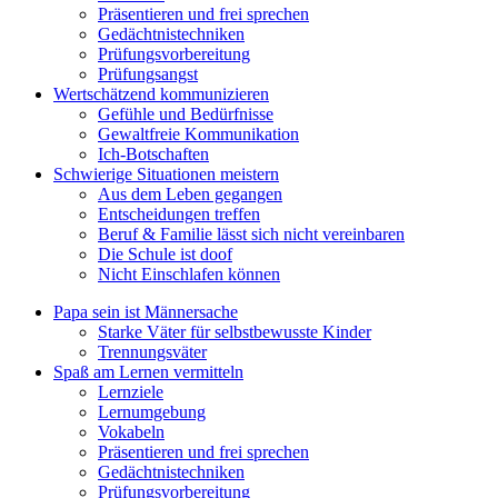
Präsentieren und frei sprechen
Gedächtnistechniken
Prüfungsvorbereitung
Prüfungsangst
Wertschätzend kommunizieren
Gefühle und Bedürfnisse
Gewaltfreie Kommunikation
Ich-Botschaften
Schwierige Situationen meistern
Aus dem Leben gegangen
Entscheidungen treffen
Beruf & Familie lässt sich nicht vereinbaren
Die Schule ist doof
Nicht Einschlafen können
Papa sein ist Männersache
Starke Väter für selbstbewusste Kinder
Trennungsväter
Spaß am Lernen vermitteln
Lernziele
Lernumgebung
Vokabeln
Präsentieren und frei sprechen
Gedächtnistechniken
Prüfungsvorbereitung