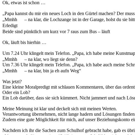
Ok, etwas ist schon …
„Papa kannst du mir ein neues Loch in den Gürtel machen? Der muss 
„Mmhh
– na klar, die Lochzange ist in der Garage, holst du sie bitt
Erledigt
Beide sind pünktlich um kurz vor 7 raus zum Bus – läuft
Ok, läuft bis hierhin …
Um 7.24 Uhr klingelt mein Telefon. „Papa, ich habe meine Kunstmapp
„Mmhh
– na klar, wo liegt sie denn?
Um 7.36 Uhr klingelt mein Telefon. „Papa, ich habe auch meine Schre
„Mmhh
– na klar, bin ja eh aufn Weg“
Was jetzt?
Eine kleine Moralpredigt mit schlauen Kommentaren, über das orden
Oder ein Lob?
Ein Lob darüber, dass sie sich kümmert. Nicht jammert und nach Lös
Meine Meinung ist klar und deckelt sich mit meinen Werten.
Verantwortung übernehmen, nicht lange hadern und Lösungen finden
Zudem eine gute Möglichkeit für mich, auf unser Beziehungskonto ei
Nachdem ich ihr die Sachen zum Schulhof gebracht habe, gab es übri