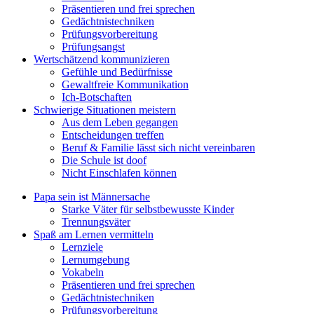
Präsentieren und frei sprechen
Gedächtnistechniken
Prüfungsvorbereitung
Prüfungsangst
Wertschätzend kommunizieren
Gefühle und Bedürfnisse
Gewaltfreie Kommunikation
Ich-Botschaften
Schwierige Situationen meistern
Aus dem Leben gegangen
Entscheidungen treffen
Beruf & Familie lässt sich nicht vereinbaren
Die Schule ist doof
Nicht Einschlafen können
Papa sein ist Männersache
Starke Väter für selbstbewusste Kinder
Trennungsväter
Spaß am Lernen vermitteln
Lernziele
Lernumgebung
Vokabeln
Präsentieren und frei sprechen
Gedächtnistechniken
Prüfungsvorbereitung